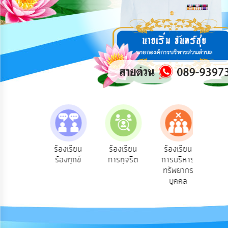
การ
ปฏิสัมพันธ์
ข้อมูล
รับ
ฟัง
ความ
คิด
เห็น
แผน
ยุทธศาสตร์/
แผน
e-Se
ฟังความ
ร้องเรียน
ร้องเรียน
ร้องเรียน
พัฒนา
บริ
ิดเห็น
ร้องทุกข์
การทุจริต
การบริหาร
ออน
ระชาชน
ทรัพยากร
การ
บุคคล
บริหาร/
พัฒนา
ทรัพยากร
บุคคล