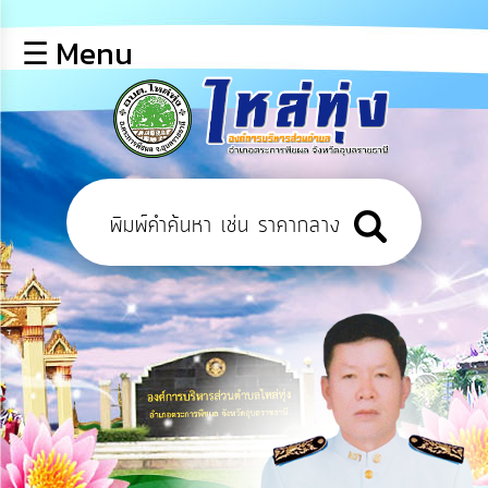
×
☰ Menu
lose
หน้า
หลัก
ข้อมูล
พื้น
ฐาน
บุคลากร
ข่าว
ประชาสัมพันธ์
การ
เปิด
เผย
ข้อมูล
สาธารณะ
OIT