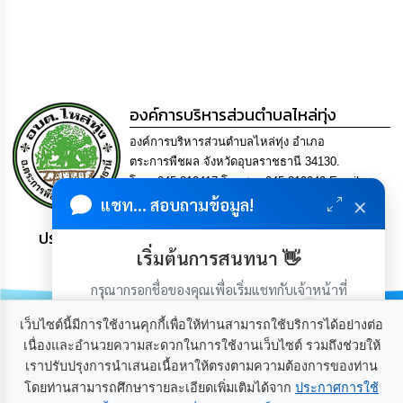
เรียน
ร้อง
ทุกข์
e-
Service
องค์การบริหารส่วนตำบลไหล่ทุ่ง
องค์การบริหารส่วนตำบลไหล่ทุ่ง อำเภอ
กิจการ
ตระการพืชผล จังหวัดอุบลราชธานี 34130.
สภา
โทร. 045-210417 โทรสาร 045-210949 Email
×
แชท... สอบถามข้อมูล!
saraban-laithung@lgo.mail.go.th
กิจการ
สภา
ประชาชน มีภูมิคุ้มกัน พึ่งพาตนเอง พอเพียง เป็นสุข
เริ่มต้นการสนทนา 👋
ท้อง
กรุณากรอกชื่อของคุณเพื่อเริ่มแชทกับเจ้าหน้าที่
ถิ่น
(เฉพาะในวันเวลาราชการ)
ของ
เว็บไซต์นี้มีการใช้งานคุกกี้เพื่อให้ท่านสามารถใช้บริการได้อย่างต่อ
เรา
เนื่องและอำนวยความสะดวกในการใช้งานเว็บไซต์ รวมถึงช่วยให้
เราปรับปรุงการนำเสนอเนื้อหาให้ตรงตามความต้องการของท่าน
เกี่ยวกับเรา
ติดต่อเรา
การ
โดยท่านสามารถศึกษารายละเอียดเพิ่มเติมได้จาก
ประกาศการใช้
จัดการ