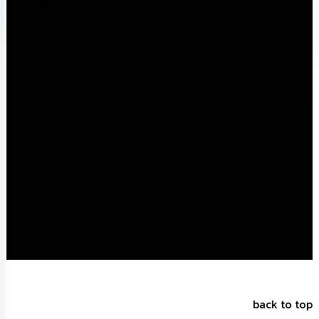
Media
นโยบาย
No
Gift
Policy
การ
ดำเนิน
การ
เพื่อ
ป้องกัน
การ
ทุจริต
มาตรการ
ส่ง
เสริม
คุณธรรม
และ
ความ
โปร่งใส
back to top
ร้อง