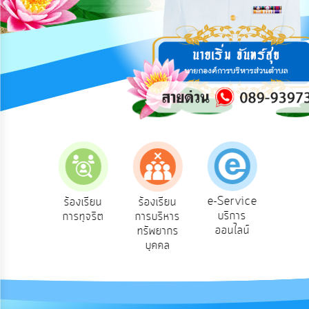
การ
ปฏิสัมพันธ์
ข้อมูล
รับ
ฟัง
ความ
คิด
เห็น
แผน
ยุทธศาสตร์/
แผน
e-Service
องเรียน
ร้องเรียน
ร้องเรียน
ถาม
พัฒนา
บริการ
องทุกข์
การทุจริต
การบริหาร
Q
ออนไลน์
ทรัพยากร
การ
บุคคล
บริหาร/
พัฒนา
ทรัพยากร
บุคคล