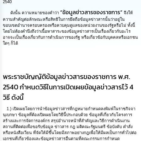
2540
นโยบาย
No
“ข้อมูลข่าวสารของราชการ”
ดังนั้น ความหมายของคำว่า
จึงให้
Gift
ความสำคัญต่อลักษณะหรือสิทธิในการยึดถือข้อมูลข่าวสารนั้นว่าอยู่ใน
Policy
ขอบเขตอำนาจครอบครองหรือควบคุมดูแลของหน่วยงานของรัฐหรือไม่ ทั้งนี้
โดยไม่ต้องคำนึงถึงว่าเนื้อหาสาระของข้อมูลข่าวสารเป็นเรื่องเกี่ยวกับอะไร
อาจจะเป็นเรื่องเกี่ยวกับการดำเนินการของรัฐ หรือเกี่ยวข้อกับบุคคลหรือเอกชน
การ
ใดๆ ก็ได้
ดำเนิน
การ
ประชาชนจะเข้าถึงข้อมูลข่าวสารของราชการได้อย่างไร
เพื่อ
ป้องกัน
?
การ
ทุจริต
พระราชบัญญัติข้อมูลข่าวสารของราชการ พ.ศ.
2540 กำหนดวิธีในการเปิดเผยข้อมูลข่าวสารไว้ 4
มาตรการ
ส่ง
วิธี ดังนี้
เสริม
คุณธรรม
1.) เปิดเผยโดยการนำข้อมูลข่าวสารที่กฎหมายกำหนดลงพิมพ์ในราชกิจจา
และ
นุเบกษา ข้อมูลที่ต้องเปิดเผยโดยวิธีนี้ประกอบด้วย ข้อมูลที่เกี่ยวกับโครงการ
ความ
สร้างและการจัดการองค์กร สรุปอำนาจหน้าที่สำคัญและวิธีการดำเนินงาน
โปร่งใส
สถานที่ติดต่อเพื่อขอรับข้อมูล ข่าวสาร กฎ มติคณะรัฐมนตรี ข้อบังคับ คำสั่ง
หรือหนังสือเวียน ที่จัดให้มีขึ้นโดยมีสภาพอย่างกฎเพื่อให้มีผลเป็นการทั่วไปต่อ
ร้อง
เอกชนที่เกี่ยวข้องและข้อมูลข่าวสารอื่นตามที่คณะกรรมการกำหนด