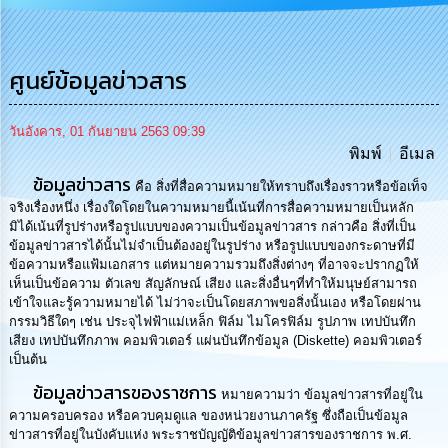
การ
บริหาร
งาน
ศูนย์ข้อมูลข่าวสาร
การ
ส่ง
วันอังคาร, 01 กันยายน 2563 09:39
เสริม
พิมพ์
อีเมล
ความ
ข้อมูลข่าวสาร
โปร่งใส
คือ สิ่งที่สื่อความหมายให้ทราบถึงเรื่องราวหรือข้อเท็จ
จริงเรื่องหนึ่ง เรื่องใดโดยในความหมายนี้เน้นที่การสื่อความหมายเป็นหลัก
มิได้เน้นที่รูปร่างหรือรูปแบบของความเป็นข้อมูลข่าวสาร กล่าวคือ สิ่งที่เป็น
การ
ข้อมูลข่าวสารได้นั้นไม่จำเป็นต้องอยู่ในรูปร่าง หรือรูปแบบของกระดาษที่มี
จัด
ข้อความหรือแฟ้มเอกสาร แต่หมายความรวมถึงสิ่งต่างๆ ที่อาจจะปรากฏให้
ซื้อ
เห็นเป็นข้อความ ตัวเลข สัญลักษณ์ เสียง และสิ่งอื่นๆที่ทำให้มนุษย์สามารถ
จัด
เข้าใจและรู้ความหมายได้ ไม่ว่าจะเป็นโดยสภาพขอสิ่งนั้นเอง หรือโดยผ่าน
จ้าง
กรรมวิธีใดๆ เช่น ประจุไฟฟ้าแม่เหล็ก ฟิล์ม ไมโครฟิล์ม รูปภาพ เทปบันทึก
เสียง เทปบันทึกภาพ คอมพิวเตอร์ แผ่นบันทึกข้อมูล (Diskette) คอมพิวเตอร์
การ
เป็นต้น
เงิน
ข้อมูลข่าวสารของราชการ
การ
หมายความว่า ข้อมูลข่าวสารที่อยู่ใน
คลัง
ความครอบครอง หรือควบคุมดูแล ของหน่วยงานภาครัฐ ซึ่งถือเป็นข้อมูล
ข่าวสารที่อยู่ในบังคับแห่ง พระราชบัญญัติข้อมูลข่าวสารของราชการ พ.ศ.