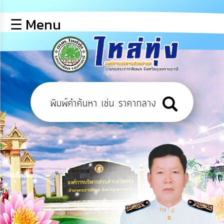
×
☰ Menu
lose
หน้า
หลัก
ข้อมูล
พื้น
ฐาน
บุคลากร
ข่าว
ประชาสัมพันธ์
การ
เปิด
เผย
ข้อมูล
สาธารณะ
OIT