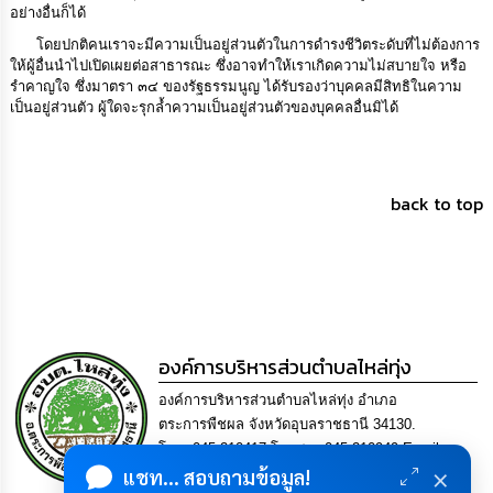
อย่างอื่นก็ได้
โดยปกติคนเราจะมีความเป็นอยู่ส่วนตัวในการดำรงชีวิตระดับที่ไม่ต้องการ
ให้ผู้อื่นนำไปเปิดเผยต่อสาธารณะ ซึ่งอาจทำให้เราเกิดความไม่สบายใจ หรือ
รำคาญใจ ซึ่งมาตรา ๓๔ ของรัฐธรรมนูญ ได้รับรองว่าบุคคลมีสิทธิในความ
เป็นอยู่ส่วนตัว ผู้ใดจะรุกล้ำความเป็นอยู่ส่วนตัวของบุคคลอื่นมิได้
back to top
องค์การบริหารส่วนตำบลไหล่ทุ่ง
องค์การบริหารส่วนตำบลไหล่ทุ่ง อำเภอ
ตระการพืชผล จังหวัดอุบลราชธานี 34130.
โทร. 045-210417 โทรสาร 045-210949 Email
×
แชท... สอบถามข้อมูล!
saraban-laithung@lgo.mail.go.th