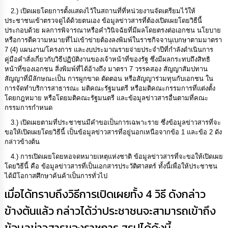
เรียน
2.) เปิดเผยโดยการตั้งแสดงไว้ในสถานที่ที่หน่วยงานจัดเตรียมไว้ให้
ร้อง
ประชาชนเข้าตรวจดูได้ด้วยตนเอง ข้อมูลข่าวสารที่ต้องเปิดเผยโดยวิธีนี้
ทุกข์
ประกอบด้วย ผลการพิจารณาหรือคำวินิจฉัยที่มีผลโดยตรงต่อเอกชน นโยบาย
หรือการตีความหมายที่ไม่เข้าข่ายต้องลงพิมพ์ในราชกิจจานุเบกษาตามมาตรา
7 (4) แผนงาน/โครงการ และงบประมาณรายจ่ายประจำปีที่กำลังดำเนินการ
e-
Service
คู่มือคำสั่งเกี่ยวกับวิธีปฏิบัติงานของเจ้าหน้าที่ของรัฐ ซึ่งมีผลกระทบถึงสิทธิ
หน้าที่ของเอกชน สิ่งพิมพ์ที่ได้อ้างถึง มาตรา 7 วรรคสอง สัญญาสัมปทาน
สัญญาที่มีลักษณะเป็น การผูกขาด ตัดตอน หรือสัญญาร่วมทุนกับเอกชน ใน
กิจการ
การจัดทำบริการสาธารณะ มติคณะรัฐมนตรี หรือมติคณะกรรมการที่แต่งตั้ง
สภา
โดยกฎหมาย หรือโดยมติคณะรัฐมนตรี และข้อมูลข่าวสารอื่นตามที่คณะ
กรรมการกำหนด
กิจการ
3.) เปิดเผยตามที่ประชาชนมีคำขอเป็นการเฉพาะราย ซึ่งข้อมูลข่าวสารที่จะ
สภา
ขอให้เปิดเผยโดยวิธีนี้ เป็นข้อมูลข่าวสารที่อยู่นอกเหนือจากข้อ 1 และข้อ 2 ดัง
กล่าวข้างต้น
4.) การเปิดเผยโดยหอจดหมายเหตุแห่งชาติ ข้อมูลข่าวสารที่จะขอให้เปิดเผย
ท้อง
ถิ่น
โดยวิธีนี้ คือ ข้อมูลข่าวสารที่เป็นเอกสารประวัติศาสตร์ ทั้งนี้เพื่อให้ประชาชน
ของ
ได้มีโอกาสศึกษาค้นค้าเป็นการทั่วไป
เรา
เมื่อได้ทราบถึงวิธีการเปิดเผยทั้ง 4 วิธี ดังกล่าว
ข้างต้นแล้ว กล่าวได้ว่าประชาชนจะสามารถเข้าถึง
การ
จัดการ
ข้อมูลข่าวสารของราชการ สรุปได้ดังนี้