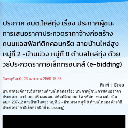
การ
บริหาร
งาน
ประกาศ อบต.ไหล่ทุ่ง เรื่อง ประกาศผู้ชนะ
การเสนอราคาประกวดราคาจ้างก่อสร้าง
การ
ส่ง
ถนนแอสฟัลท์ติกคอนกรีต สายบ้านไหล่สูง
เสริม
ความ
หมู่ที่ 2 -บ้านม่วง หมู่ที่ 8 ตำบลไหล่ทุ่ง ด้วย
โปร่งใส
วิธีประกวดราคาอิเล็กทรอนิกส์ (e-bidding)
การ
จัด
ซื้อ
วันพฤหัสบดี, 23 เมษายน 2569 15:25
จัด
พิมพ์
อีเมล
จ้าง
ประกาศองค์การบริหารส่วนตำบลไหล่ทุ่ง เรื่อง ประกาศผู้ชนะการเสนอราคา
ประกวดราคาจ้างก่อสร้างถนนแอสฟัลท์ติกคอนกรีต รหัสทางหลวงท้องถิ่น
การ
อบ.ถ.237-12 สายบ้านไหล่สูง หมู่ที่ 2 - บ้านม่วง หมู่ที่ 8 ตำบลไหล่ทุ่ง ด้วยวิธี
เงิน
ประกวดราคาอิเล็กทรอนิกส์ (e-bidding)
การ
คลัง
Media