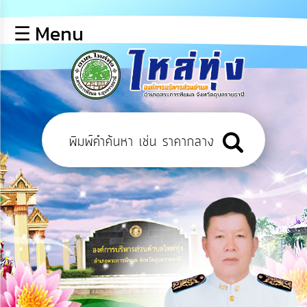
×
☰ Menu
lose
หน้า
หลัก
ข้อมูล
พื้น
ฐาน
บุคลากร
ข่าว
ประชาสัมพันธ์
การ
เปิด
เผย
ข้อมูล
สาธารณะ
OIT