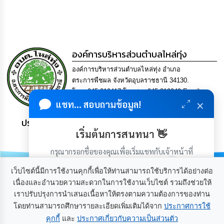
เรียน
ร้อง
ทุกข์
e-
องค์การบริหารส่วนตำบลไหล่ทุ่ง
Service
องค์การบริหารส่วนตำบลไหล่ทุ่ง อำเภอ
ตระการพืชผล จังหวัดอุบลราชธานี 34130.
กิจการ
โทร. 045-210417 โทรสาร 045-210949 Email
สภา
×
แชท... สอบถามข้อมูล!
saraban-laithung@lgo.mail.go.th
กิจการ
ประชาชน มีภูมิคุ้มกัน พึ่งพาตนเอง พอเพียง เป็นสุข
สภา
เริ่มต้นการสนทนา 👋
กรุณากรอกชื่อของคุณเพื่อเริ่มแชทกับเจ้าหน้าที่
ท้อง
(เฉพาะในวันเวลาราชการ)
ถิ่น
เว็บไซต์นี้มีการใช้งานคุกกี้เพื่อให้ท่านสามารถใช้บริการได้อย่างต่อ
ของ
เรา
เนื่องและอำนวยความสะดวกในการใช้งานเว็บไซต์ รวมถึงช่วยให้
เราปรับปรุงการนำเสนอเนื้อหาให้ตรงตามความต้องการของท่าน
เกี่ยวกับเรา
ติดต่อเรา
โดยท่านสามารถศึกษารายละเอียดเพิ่มเติมได้จาก
ประกาศการใช้
การ
จัดการ
คุกกี้
และ
ประกาศเกี่ยวกับความเป็นส่วนตัว
เริ่มแชท