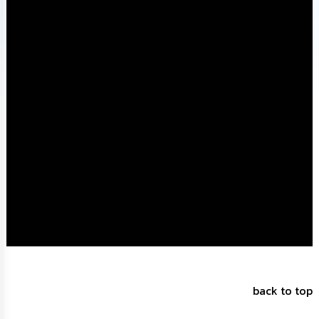
นโยบาย
No
Gift
Policy
การ
ดำเนิน
การ
เพื่อ
ป้องกัน
การ
ทุจริต
มาตรการ
ส่ง
เสริม
คุณธรรม
และ
ความ
โปร่งใส
back to top
ร้อง