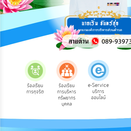
การ
ปฏิสัมพันธ์
ข้อมูล
รับ
ฟัง
ความ
คิด
เห็น
แผน
ยุทธศาสตร์/
แผน
e-Service
องเรียน
ร้องเรียน
ร้องเรียน
ถาม
พัฒนา
บริการ
องทุกข์
การทุจริต
การบริหาร
Q
ออนไลน์
ทรัพยากร
การ
บุคคล
บริหาร/
พัฒนา
ทรัพยากร
บุคคล